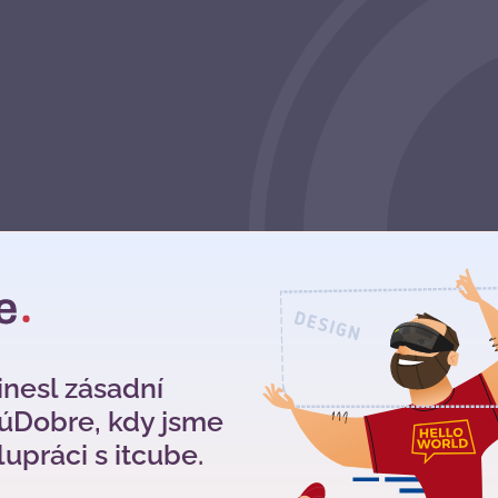
ekty
inesl zásadní
úúDobre, kdy jsme
upráci s itcube.