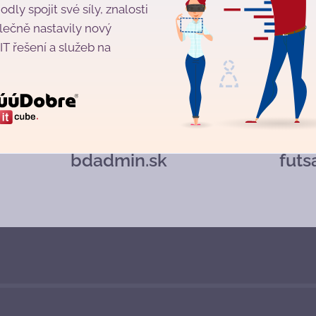
dly spojit své síly, znalosti
lečně nastavily nový
IT řešení a služeb na
bdadmin.sk
futs