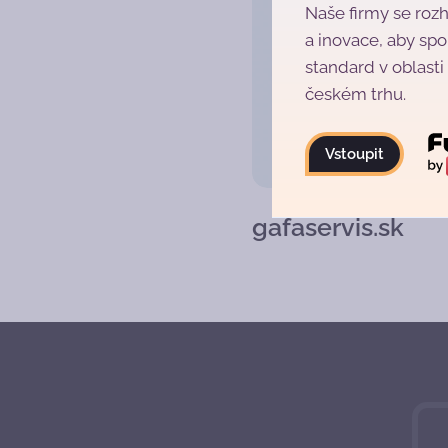
Naše firmy se rozho
a inovace, aby spo
standard v oblasti 
českém trhu.
Vstoupit
gafaservis.sk