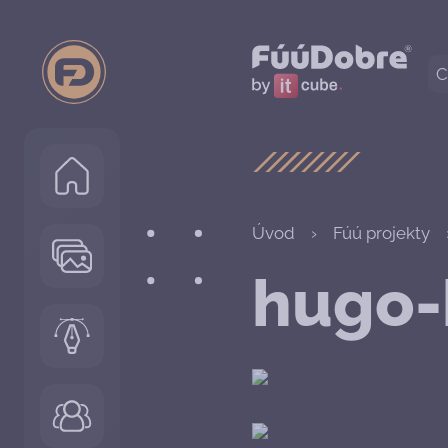
C
Úvod
Fúú projekty
hugo-