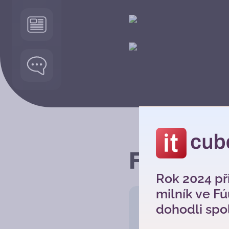
Fúú proj
Rok 2024 př
milník ve F
dohodli spol