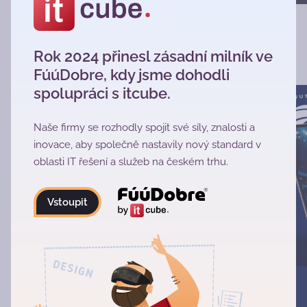
‹
›
Rok 2024 přinesl zásadní milník ve
Fúú projekty
FúúDobre, kdy jsme dohodli
spolupráci s itcube.
Naše firmy se rozhodly spojit své síly, znalosti a
inovace, aby společně nastavily nový standard v
oblasti IT řešení a služeb na českém trhu.
Vstoupit