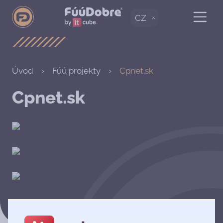
CZ
Úvod
Fúú projekty
Cpnet.sk
Cpnet.sk