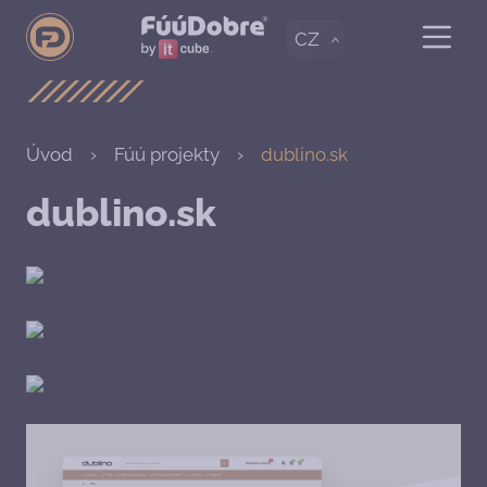
CZ
Úvod
Fúú projekty
dublino.sk
dublino.sk