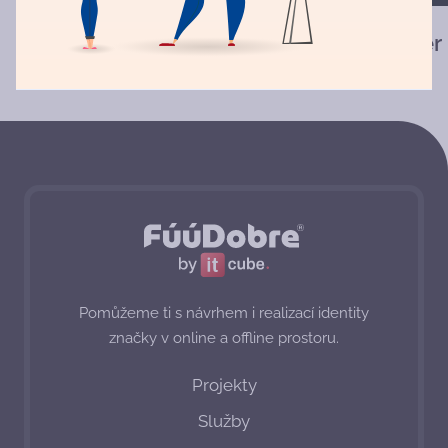
LAVYN
Blyzer
Pomůžeme ti s návrhem i realizací identity
značky v online a offline prostoru.
Projekty
Služby