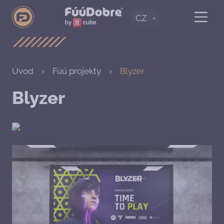
CZ
Úvod
Fúú projekty
Blyzer
Blyzer